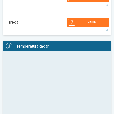
08:00
10:00
12:00
14:00
16:00
18:00
33°
14 h
06:21
20:33
maks
7
6
6
6
5
4
4
3
3
2
2
7
sreda
VISOK
08:00
10:00
12:00
14:00
16:00
18:00
34°
14 h
06:22
20:31
maks
7
6
6
6
5
4
4
3
3
2
1
TemperaturaRadar
08:00
10:00
12:00
14:00
16:00
18:00
35°
13 h
06:23
20:30
maks