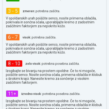
3 - 5
zmeren:
potrebna zaščita.
V opoldanskih urah poiščite senco, nosite primerna oblačila,
pokrivala in sončna očala, uporabljajte kremo z zadostnim
zaščitnim faktorjem za nepokrito kožo.
6 - 7
visok:
potrebna zaščita.
V opoldanskih urah poiščite senco, nosite primerna oblačila,
pokrivala in sončna očala, uporabljajte kremo z zadostnim
zaščitnim faktorjem za nepokrito kožo.
8 - 10
zelo visok:
potrebna posebna zaščita.
Izogibajte se bivanju na prostem opoldne. Če to ni mogoče,
poiščite senco. Nosite sončna očala, primerna oblačila in klobuk
s širokimi krajci. Nanesite kremo za sončenje z visokim
zaščitnim faktorjem.
11+
izredno visok:
potrebna posebna zaščita.
Izogibajte se bivanju na prostem opoldne. Če to ni mogoče,
poiščite senco. Nosite sončna očala, primerna oblačila in klobuk
s širokimi krajci. Nanesite kremo za sončenje z visokim