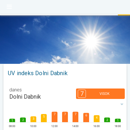
UV indeks Dolni Dabnik
danes
7
VISOK
Dolni Dabnik
7
7
7
6
5
4
3
2
2
1
1
08:00
10:00
12:00
14:00
16:00
18:00