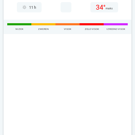
34°
11 h
maks
NIZEK
ZMEREN
VISOK
ZELO VISOK
IZREDNO VISOK