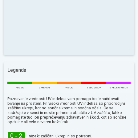
Legenda
NIZEK
ZMEREN
VISOK
ZELO VISOK
IZREDNO VISOK
Poznavanje vrednosti UV indeksa vam pomaga bolje načrtovati
bivanje na prostem. Pri visoki vrednosti UV indeksa so priporočljivi
zaščitni ukrepi, kot so sončna krema in sončna očala. Če se
zadržujete v senci in nosite primerna oblačila z UV zaščito, lahko
pomagate tudi pri preprečevanju zdravstvenih škod, kot so sončne
opekline ali celo nevaren kožni rak.
0 - 2
nizek:
zaščitni ukrepi niso potrebni.