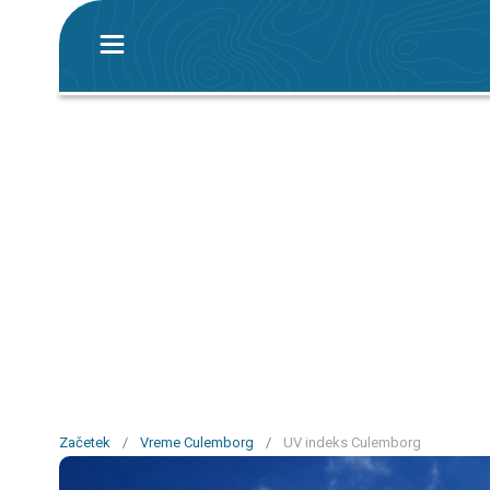
Začetek
/
Vreme Culemborg
/
UV indeks Culemborg