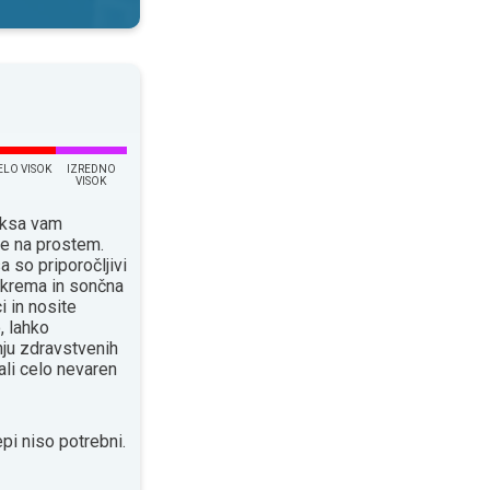
ELO VISOK
IZREDNO
VISOK
eksa vam
je na prostem.
a so priporočljivi
a krema in sončna
i in nosite
, lahko
ju zdravstvenih
ali celo nevaren
pi niso potrebni.