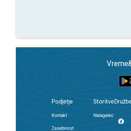
Vreme&R
Podjetje
Storitve
Družb
Kontakt
Nalagalec
Zasebnost