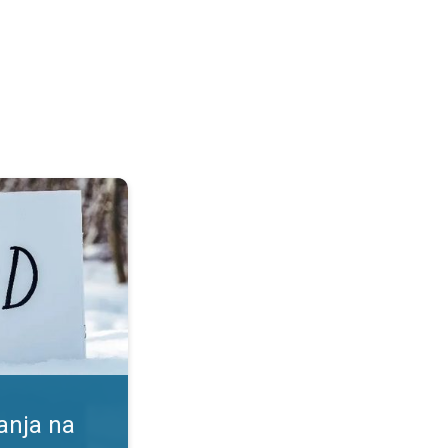
. Koristi in tveganja. . .
anja na