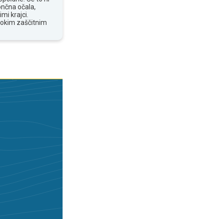
ončna očala,
mi krajci.
sokim zaščitnim