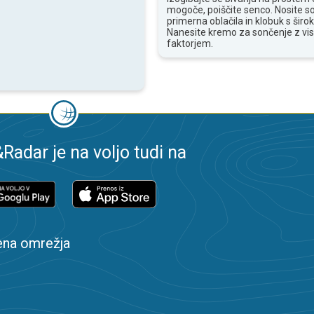
mogoče, poiščite senco. Nosite s
primerna oblačila in klobuk s široki
Nanesite kremo za sončenje z vi
faktorjem.
adar je na voljo tudi na
ena omrežja