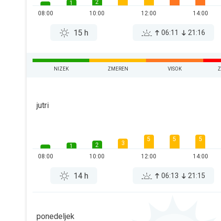
2
1
08:00
10:00
12:00
14:00
15 h
06:11
21:16
NIZEK
ZMEREN
VISOK
Z
jutri
5
5
5
3
2
1
08:00
10:00
12:00
14:00
14 h
06:13
21:15
ponedeljek