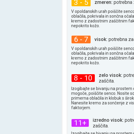
3 - 5
zmeren:
potrebna 
V opoldanskih urah poiščite senc
oblačila, pokrivala in sončna očala
kremo z zadostnim zaščitnim fa
nepokrito kožo.
6 - 7
visok:
potrebna zaš
V opoldanskih urah poiščite senc
oblačila, pokrivala in sončna očala
kremo z zadostnim zaščitnim fa
nepokrito kožo.
zelo visok:
potr
8 - 10
zaščita.
Izogibajte se bivanju na prostem 
mogoče, poiščite senco. Nosite s
primerna oblačila in klobuk s široki
Nanesite kremo za sončenje z vi
faktorjem.
izredno visok:
potr
11+
zaščita.
Izogibajte se bivanju na prostem 