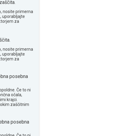
zaščita.
o, nosite primerna
, uporabljajte
ktorjem za
čita.
o, nosite primerna
, uporabljajte
ktorjem za
ebna posebna
opoldne. Če to ni
ončna očala,
mi krajci.
sokim zaščitnim
ebna posebna
opoldne. Če to ni