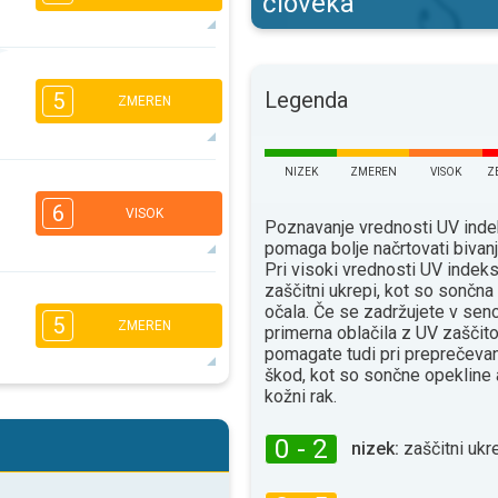
človeka
5
4
3
2
Legenda
5
ZMEREN
16:00
18:00
23°
maks
NIZEK
ZMEREN
VISOK
Z
5
4
3
1
6
VISOK
16:00
18:00
Poznavanje vrednosti UV ind
pomaga bolje načrtovati bivan
23°
maks
Pri visoki vrednosti UV indeks
zaščitni ukrepi, kot so sončn
5
4
3
očala. Če se zadržujete v senc
1
5
ZMEREN
primerna oblačila z UV zaščito
16:00
18:00
pomagate tudi pri preprečevan
26°
škod, kot so sončne opekline 
maks
kožni rak.
5
4
2
2
0 - 2
16:00
18:00
nizek:
zaščitni ukre
30°
maks