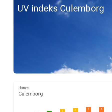
UV indeks Culemborg
danes
Culemborg
6
6
5
4