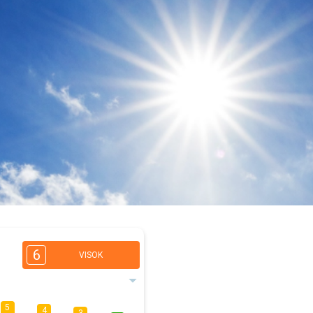
6
VISOK
5
4