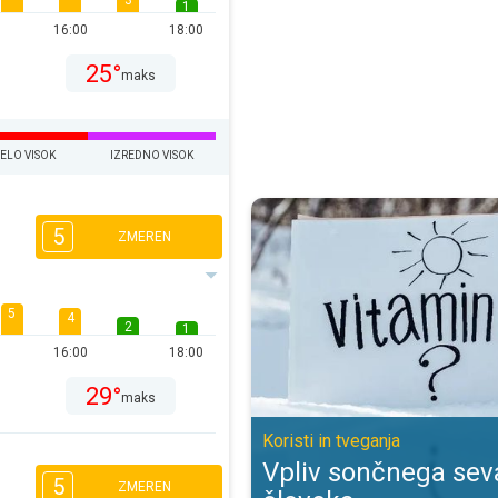
3
1
16:00
18:00
25°
maks
ELO VISOK
IZREDNO VISOK
Vpliv sončnega sevanja na človeka
5
ZMEREN
5
4
2
1
16:00
18:00
29°
maks
Koristi in tveganja
Vpliv sončnega sev
5
ZMEREN