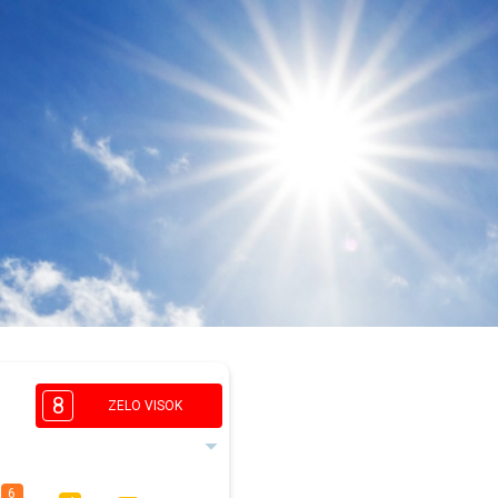
8
ZELO VISOK
6