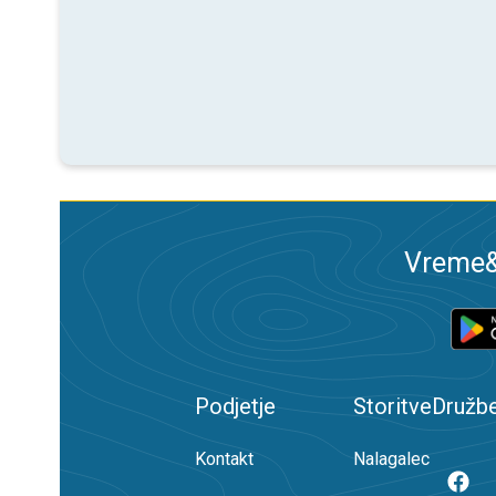
Vreme&R
Podjetje
Storitve
Družb
Kontakt
Nalagalec