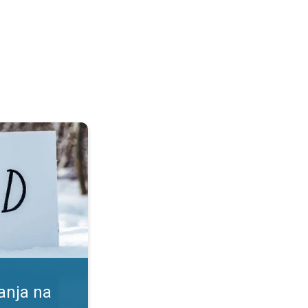
. Koristi in tveganja. . .
anja na