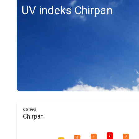
UV indeks Chirpan
danes
Chirpan
8
7
7
6