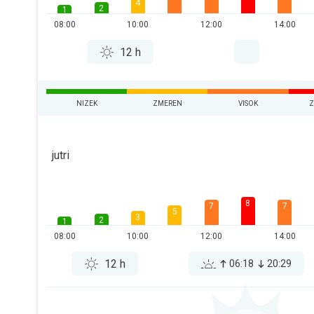
4
2
1
08:00
10:00
12:00
14:00
12 h
NIZEK
ZMEREN
VISOK
Z
jutri
8
7
7
5
3
2
1
08:00
10:00
12:00
14:00
12 h
06:18
20:29