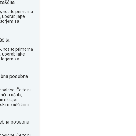
zaščita.
o, nosite primerna
, uporabljajte
ktorjem za
čita.
o, nosite primerna
, uporabljajte
ktorjem za
ebna posebna
opoldne. Če to ni
ončna očala,
mi krajci.
sokim zaščitnim
ebna posebna
opoldne. Če to ni