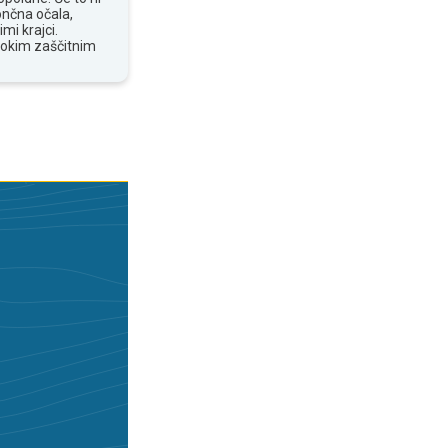
ončna očala,
mi krajci.
sokim zaščitnim