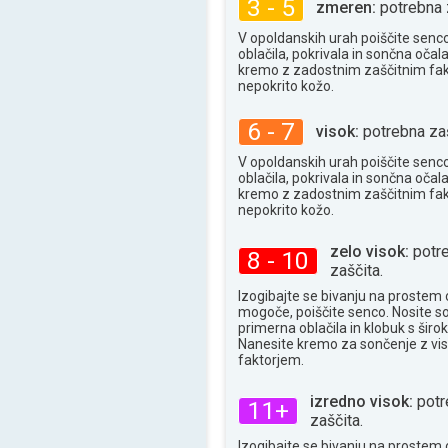
3 - 5
zmeren:
potrebna 
36°
maks
V opoldanskih urah poiščite senc
oblačila, pokrivala in sončna očala
kremo z zadostnim zaščitnim fa
nepokrito kožo.
6 - 7
visok:
potrebna zaš
V opoldanskih urah poiščite senc
oblačila, pokrivala in sončna očala
kremo z zadostnim zaščitnim fa
nepokrito kožo.
zelo visok:
potr
8 - 10
zaščita.
Izogibajte se bivanju na prostem 
mogoče, poiščite senco. Nosite s
primerna oblačila in klobuk s široki
Nanesite kremo za sončenje z vi
faktorjem.
izredno visok:
potr
11+
zaščita.
Izogibajte se bivanju na prostem 