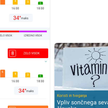
4
3
1
16:00
18:00
34°
maks
ELO VISOK
IZREDNO VISOK
Vpliv sončnega sevanja na človeka
8
ZELO VISOK
6
4
3
1
16:00
18:00
34°
maks
Koristi in tveganja
Vpliv sončnega sev