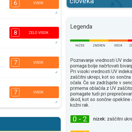
človeka
6
VISOK
5
Legenda
4
2
1
8
ZELO VISOK
16:00
18:00
33°
NIZEK
ZMEREN
VISOK
Z
maks
7
5
3
Poznavanje vrednosti UV ind
1
7
VISOK
pomaga bolje načrtovati bivan
16:00
18:00
Pri visoki vrednosti UV indeks
zaščitni ukrepi, kot so sončn
34°
maks
očala. Če se zadržujete v senc
6
4
primerna oblačila z UV zaščito
3
1
7
VISOK
pomagate tudi pri preprečevan
16:00
18:00
škod, kot so sončne opekline 
kožni rak.
34°
maks
6
4
0 - 2
nizek:
zaščitni ukre
2
1
16:00
18:00