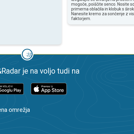
mogoče, poiščite senco. Nosite s
primerna oblačila in klobuk s široki
Nanesite kremo za sončenje z vi
faktorjem.
adar je na voljo tudi na
ena omrežja