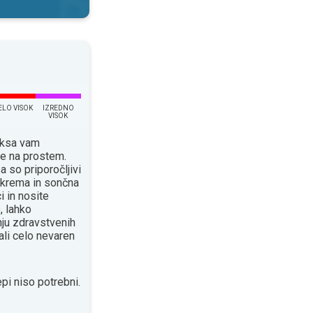
ELO VISOK
IZREDNO
VISOK
eksa vam
je na prostem.
a so priporočljivi
a krema in sončna
i in nosite
, lahko
ju zdravstvenih
ali celo nevaren
pi niso potrebni.