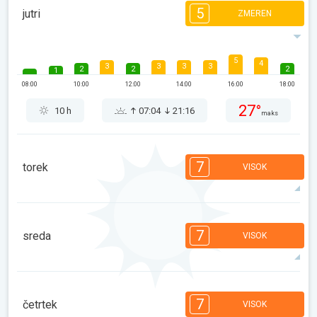
5
jutri
ZMEREN
5
4
3
3
3
3
2
2
2
1
08:00
10:00
12:00
14:00
16:00
18:00
27°
10 h
07:04
21:16
maks
7
torek
VISOK
7
7
6
5
5
4
4
2
2
1
7
sreda
VISOK
08:00
10:00
12:00
14:00
16:00
18:00
28°
12 h
07:05
21:15
maks
7
7
7
5
5
4
4
2
2
1
7
četrtek
VISOK
08:00
10:00
12:00
14:00
16:00
18:00