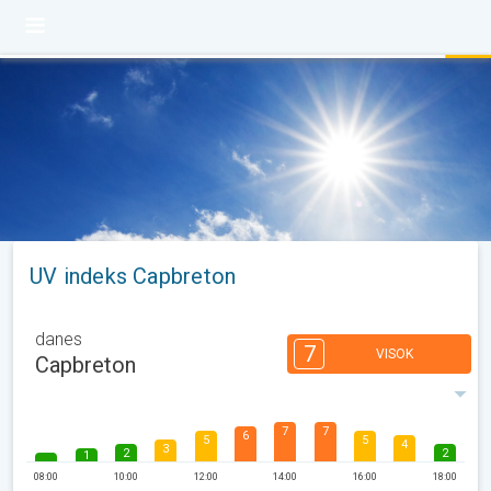
UV indeks Capbreton
danes
7
VISOK
Capbreton
7
7
6
5
5
4
3
2
2
1
08:00
10:00
12:00
14:00
16:00
18:00