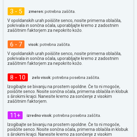
3 - 5
zmeren:
potrebna zaščita.
V opoldanskih urah poiščite senco, nosite primerna oblačila,
pokrivala in sončna očala, uporabljajte kremo z zadostnim
zaščitnim faktorjem za nepokrito kožo.
6 - 7
visok:
potrebna zaščita.
V opoldanskih urah poiščite senco, nosite primerna oblačila,
pokrivala in sončna očala, uporabljajte kremo z zadostnim
zaščitnim faktorjem za nepokrito kožo.
8 - 10
zelo visok:
potrebna posebna zaščita.
Izogibajte se bivanju na prostem opoldne. Če to ni mogoče,
poiščite senco. Nosite sončna očala, primerna oblačila in klobuk
s širokimi krajci. Nanesite kremo za sončenje z visokim
zaščitnim faktorjem.
11+
izredno visok:
potrebna posebna zaščita.
Izogibajte se bivanju na prostem opoldne. Če to ni mogoče,
poiščite senco. Nosite sončna očala, primerna oblačila in klobuk
s širokimi krajci. Nanesite kremo za sončenje z visokim