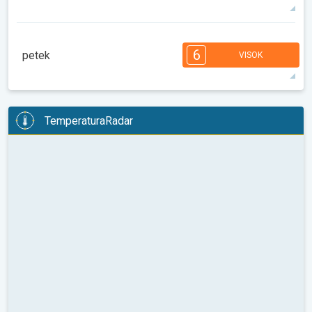
30°
12 h
07:06
21:14
maks
7
6
6
5
5
4
3
2
2
1
6
petek
VISOK
08:00
10:00
12:00
14:00
16:00
18:00
29°
10 h
07:07
21:12
maks
6
6
6
6
5
5
4
3
2
2
1
TemperaturaRadar
08:00
10:00
12:00
14:00
16:00
18:00
27°
10 h
07:09
21:11
maks