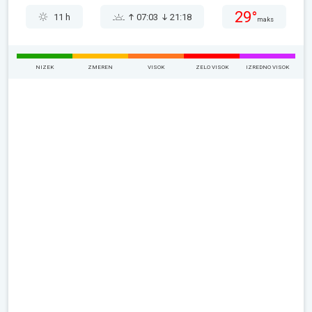
29°
11 h
07:03
21:18
maks
NIZEK
ZMEREN
VISOK
ZELO VISOK
IZREDNO VISOK