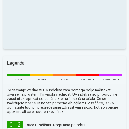
Legenda
NIZEK
ZMEREN
VISOK
ZELO VISOK
IZREDNO VISOK
Poznavanje vrednosti UV indeksa vam pomaga bolje načrtovati
bivanje na prostem. Pri visoki vrednosti UV indeksa so priporočljivi
zaščitni ukrepi, kot so sončna krema in sončna očala. Če se
zadržujete v senci in nosite primerna oblačila z UV zaščito, lahko
pomagate tudi pri preprečevanju zdravstvenih škod, kot so sončne
opekline ali celo nevaren kožni rak.
0 - 2
nizek:
zaščitni ukrepi niso potrebni.