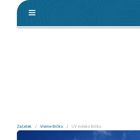
Začetek
/
Vreme Brčko
/
UV indeks Brčko