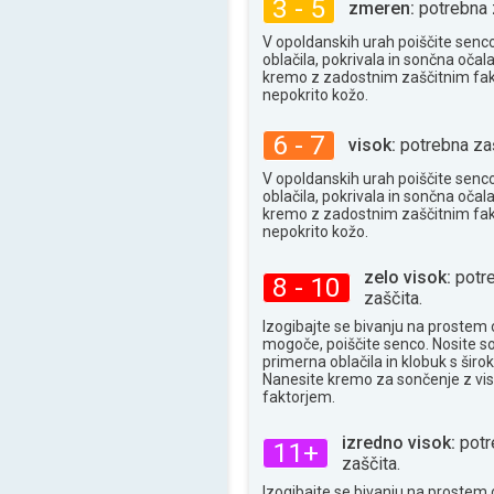
3 - 5
32°
zmeren:
potrebna 
maks
V opoldanskih urah poiščite senc
oblačila, pokrivala in sončna očala
kremo z zadostnim zaščitnim fa
nepokrito kožo.
6 - 7
visok:
potrebna zaš
V opoldanskih urah poiščite senc
oblačila, pokrivala in sončna očala
kremo z zadostnim zaščitnim fa
nepokrito kožo.
zelo visok:
potr
8 - 10
zaščita.
Izogibajte se bivanju na prostem 
mogoče, poiščite senco. Nosite s
primerna oblačila in klobuk s široki
Nanesite kremo za sončenje z vi
faktorjem.
izredno visok:
potr
11+
zaščita.
Izogibajte se bivanju na prostem 