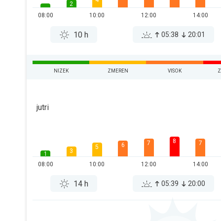
4
2
08:00
10:00
12:00
14:00
10 h
05:38
20:01
NIZEK
ZMEREN
VISOK
Z
jutri
8
7
7
6
5
3
1
08:00
10:00
12:00
14:00
14 h
05:39
20:00