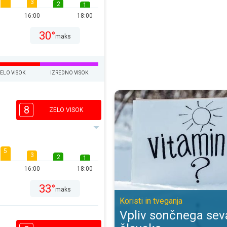
3
2
1
16:00
18:00
30°
maks
ELO VISOK
IZREDNO VISOK
Vpliv sončnega sevanja na človeka
8
ZELO VISOK
5
3
2
1
16:00
18:00
33°
maks
Koristi in tveganja
Vpliv sončnega sev