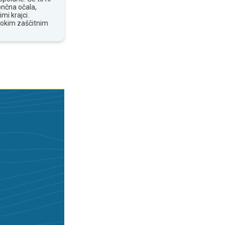
ončna očala,
mi krajci.
sokim zaščitnim