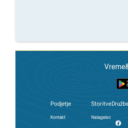
Vreme&R
Podjetje
Storitve
Družb
Kontakt
Nalagalec