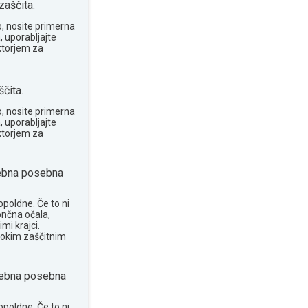
zaščita.
o, nosite primerna
, uporabljajte
ktorjem za
čita.
o, nosite primerna
, uporabljajte
ktorjem za
ebna posebna
opoldne. Če to ni
ončna očala,
mi krajci.
sokim zaščitnim
ebna posebna
opoldne. Če to ni