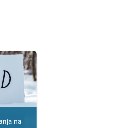
. Koristi in tveganja. . .
anja na