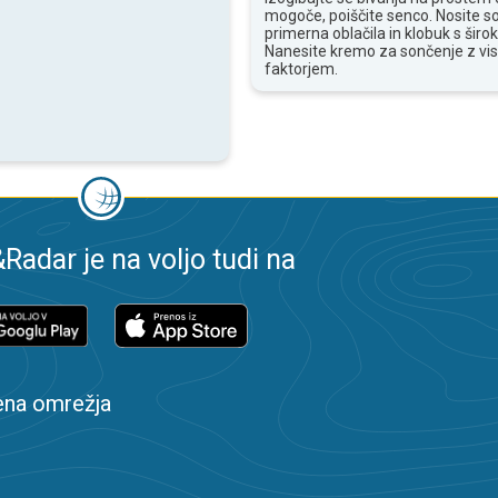
mogoče, poiščite senco. Nosite s
primerna oblačila in klobuk s široki
Nanesite kremo za sončenje z vi
faktorjem.
adar je na voljo tudi na
ena omrežja