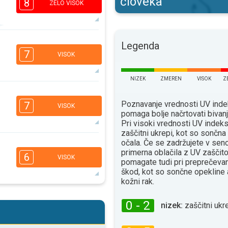
človeka
8
ZELO VISOK
Legenda
5
3
2
1
7
VISOK
16:00
18:00
34°
NIZEK
ZMEREN
VISOK
Z
maks
5
3
2
1
Poznavanje vrednosti UV ind
7
VISOK
16:00
18:00
pomaga bolje načrtovati bivan
Pri visoki vrednosti UV indeks
36°
zaščitni ukrepi, kot so sončn
maks
očala. Če se zadržujete v senc
5
3
primerna oblačila z UV zaščito
2
1
6
VISOK
pomagate tudi pri preprečevan
16:00
18:00
škod, kot so sončne opekline 
33°
kožni rak.
maks
5
3
2
1
0 - 2
nizek:
zaščitni ukre
16:00
18:00