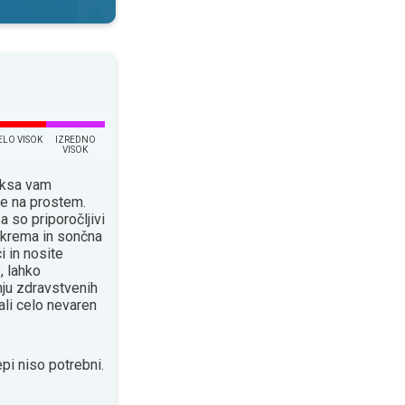
ELO VISOK
IZREDNO
VISOK
eksa vam
je na prostem.
a so priporočljivi
a krema in sončna
i in nosite
, lahko
ju zdravstvenih
ali celo nevaren
pi niso potrebni.