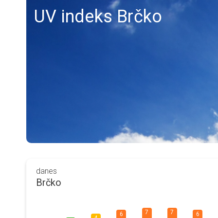
UV indeks Brčko
danes
Brčko
7
7
6
6