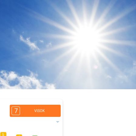
7
VISOK
5