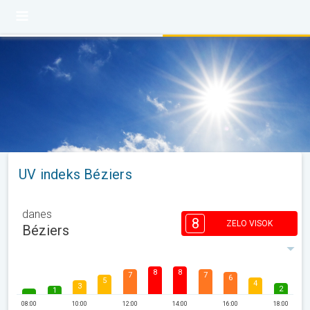
UV indeks Béziers
danes
8
ZELO VISOK
Béziers
8
8
7
7
6
5
4
3
2
1
08:00
10:00
12:00
14:00
16:00
18:00