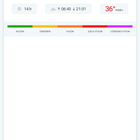
36°
14 h
06:43
21:01
maks
NIZEK
ZMEREN
VISOK
ZELO VISOK
IZREDNO VISOK