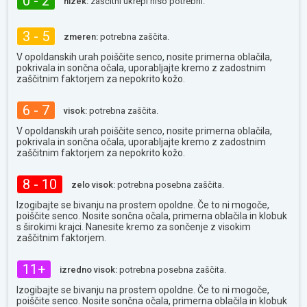
0 - 2
nizek:
zaščitni ukrepi niso potrebni.
3 - 5
zmeren:
potrebna zaščita.
V opoldanskih urah poiščite senco, nosite primerna oblačila,
pokrivala in sončna očala, uporabljajte kremo z zadostnim
zaščitnim faktorjem za nepokrito kožo.
6 - 7
visok:
potrebna zaščita.
V opoldanskih urah poiščite senco, nosite primerna oblačila,
pokrivala in sončna očala, uporabljajte kremo z zadostnim
zaščitnim faktorjem za nepokrito kožo.
8 - 10
zelo visok:
potrebna posebna zaščita.
Izogibajte se bivanju na prostem opoldne. Če to ni mogoče,
poiščite senco. Nosite sončna očala, primerna oblačila in klobuk
s širokimi krajci. Nanesite kremo za sončenje z visokim
zaščitnim faktorjem.
11+
izredno visok:
potrebna posebna zaščita.
Izogibajte se bivanju na prostem opoldne. Če to ni mogoče,
poiščite senco. Nosite sončna očala, primerna oblačila in klobuk