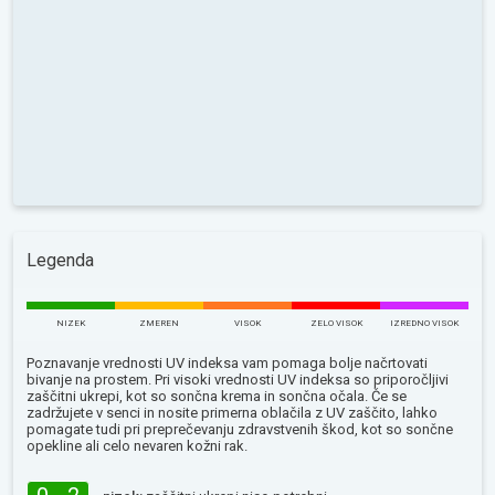
Legenda
NIZEK
ZMEREN
VISOK
ZELO VISOK
IZREDNO VISOK
Poznavanje vrednosti UV indeksa vam pomaga bolje načrtovati
bivanje na prostem. Pri visoki vrednosti UV indeksa so priporočljivi
zaščitni ukrepi, kot so sončna krema in sončna očala. Če se
zadržujete v senci in nosite primerna oblačila z UV zaščito, lahko
pomagate tudi pri preprečevanju zdravstvenih škod, kot so sončne
opekline ali celo nevaren kožni rak.