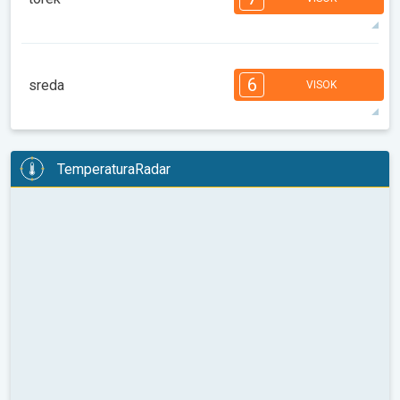
08:00
10:00
12:00
14:00
16:00
18:00
31°
11 h
06:46
20:57
maks
7
7
6
6
4
4
3
2
1
1
6
sreda
VISOK
08:00
10:00
12:00
14:00
16:00
18:00
33°
11 h
06:47
20:56
maks
6
6
6
6
5
5
4
3
2
2
1
TemperaturaRadar
08:00
10:00
12:00
14:00
16:00
18:00
35°
13 h
06:48
20:54
maks