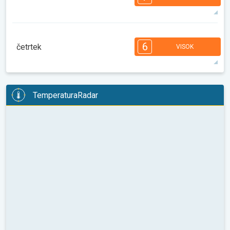
08:00
10:00
12:00
14:00
16:00
18:00
27°
12 h
07:05
21:15
maks
7
7
6
5
5
4
4
2
2
1
6
četrtek
VISOK
08:00
10:00
12:00
14:00
16:00
18:00
27°
12 h
07:07
21:13
maks
6
6
6
6
5
4
4
3
2
2
TemperaturaRadar
08:00
10:00
12:00
14:00
16:00
18:00
30°
10 h
07:08
21:12
maks