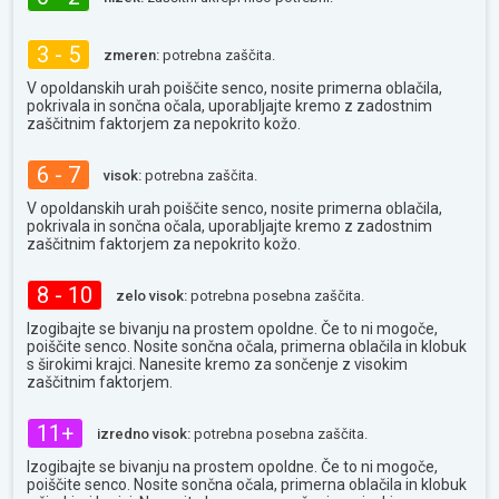
3 - 5
zmeren:
potrebna zaščita.
V opoldanskih urah poiščite senco, nosite primerna oblačila,
pokrivala in sončna očala, uporabljajte kremo z zadostnim
zaščitnim faktorjem za nepokrito kožo.
6 - 7
visok:
potrebna zaščita.
V opoldanskih urah poiščite senco, nosite primerna oblačila,
pokrivala in sončna očala, uporabljajte kremo z zadostnim
zaščitnim faktorjem za nepokrito kožo.
8 - 10
zelo visok:
potrebna posebna zaščita.
Izogibajte se bivanju na prostem opoldne. Če to ni mogoče,
poiščite senco. Nosite sončna očala, primerna oblačila in klobuk
s širokimi krajci. Nanesite kremo za sončenje z visokim
zaščitnim faktorjem.
11+
izredno visok:
potrebna posebna zaščita.
Izogibajte se bivanju na prostem opoldne. Če to ni mogoče,
poiščite senco. Nosite sončna očala, primerna oblačila in klobuk