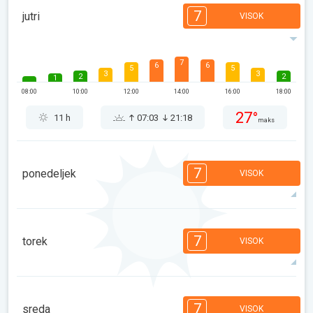
7
jutri
VISOK
7
6
6
5
5
3
3
2
2
1
08:00
10:00
12:00
14:00
16:00
18:00
27°
11 h
07:03
21:18
maks
7
ponedeljek
VISOK
7
7
6
5
4
2
2
1
1
1
7
torek
VISOK
08:00
10:00
12:00
14:00
16:00
18:00
27°
11 h
07:04
21:16
maks
7
7
7
6
5
4
4
2
2
1
7
sreda
VISOK