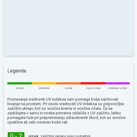
Legenda
NIZEK
ZMEREN
VISOK
ZELO VISOK
IZREDNO VISOK
Poznavanje vrednosti UV indeksa vam pomaga bolje načrtovati
bivanje na prostem. Pri visoki vrednosti UV indeksa so priporočljivi
zaščitni ukrepi, kot so sončna krema in sončna očala. Če se
zadržujete v senci in nosite primerna oblačila z UV zaščito, lahko
pomagate tudi pri preprečevanju zdravstvenih škod, kot so sončne
opekline ali celo nevaren kožni rak.
0 - 2
nizek:
zaščitni ukrepi niso potrebni.