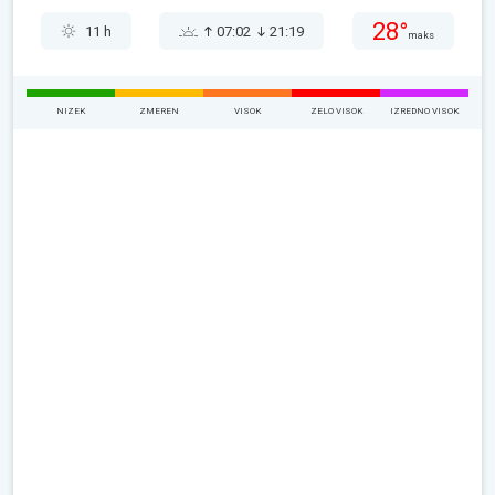
28°
11 h
07:02
21:19
maks
NIZEK
ZMEREN
VISOK
ZELO VISOK
IZREDNO VISOK