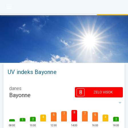
UV indeks Bayonne
danes
8
ZELO VISOK
Bayonne
8
7
7
6
6
4
4
2
2
1
08:00
10:00
12:00
14:00
16:00
18:00