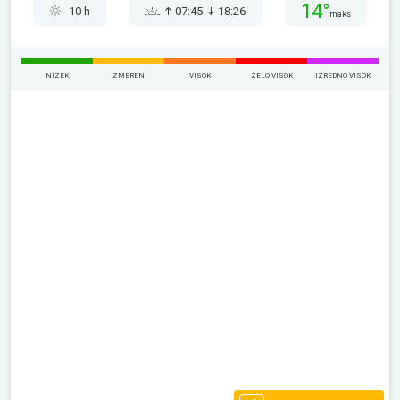
14°
10 h
07:45
18:26
maks
NIZEK
ZMEREN
VISOK
ZELO VISOK
IZREDNO VISOK