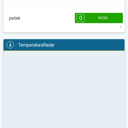
08:00
10:00
12:00
14:00
16:00
18:00
0
petek
NIZEK
9°
0 h
07:41
18:29
maks
08:00
10:00
12:00
14:00
16:00
18:00
TemperaturaRadar
14°
0 h
07:40
18:29
maks