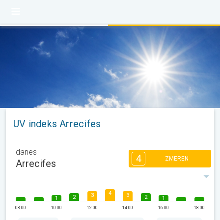
UV indeks Arrecifes
danes
4
ZMEREN
Arrecifes
4
3
3
2
2
1
1
08:00
10:00
12:00
14:00
16:00
18:00