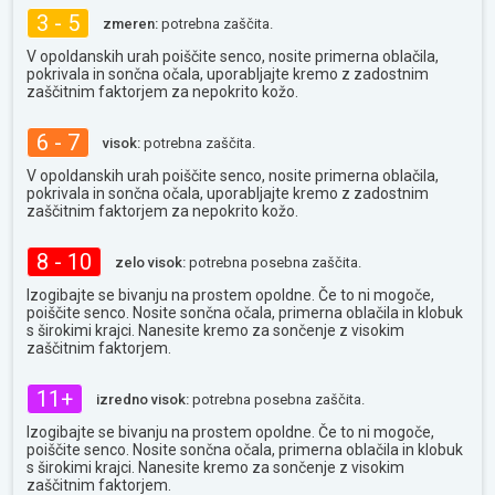
3 - 5
zmeren:
potrebna zaščita.
V opoldanskih urah poiščite senco, nosite primerna oblačila,
pokrivala in sončna očala, uporabljajte kremo z zadostnim
zaščitnim faktorjem za nepokrito kožo.
6 - 7
visok:
potrebna zaščita.
V opoldanskih urah poiščite senco, nosite primerna oblačila,
pokrivala in sončna očala, uporabljajte kremo z zadostnim
zaščitnim faktorjem za nepokrito kožo.
8 - 10
zelo visok:
potrebna posebna zaščita.
Izogibajte se bivanju na prostem opoldne. Če to ni mogoče,
poiščite senco. Nosite sončna očala, primerna oblačila in klobuk
s širokimi krajci. Nanesite kremo za sončenje z visokim
zaščitnim faktorjem.
11+
izredno visok:
potrebna posebna zaščita.
Izogibajte se bivanju na prostem opoldne. Če to ni mogoče,
poiščite senco. Nosite sončna očala, primerna oblačila in klobuk
s širokimi krajci. Nanesite kremo za sončenje z visokim
zaščitnim faktorjem.