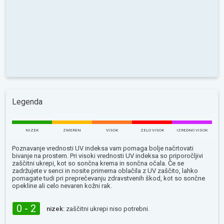
Legenda
NIZEK
ZMEREN
VISOK
ZELO VISOK
IZREDNO VISOK
Poznavanje vrednosti UV indeksa vam pomaga bolje načrtovati
bivanje na prostem. Pri visoki vrednosti UV indeksa so priporočljivi
zaščitni ukrepi, kot so sončna krema in sončna očala. Če se
zadržujete v senci in nosite primerna oblačila z UV zaščito, lahko
pomagate tudi pri preprečevanju zdravstvenih škod, kot so sončne
opekline ali celo nevaren kožni rak.
0 - 2
nizek:
zaščitni ukrepi niso potrebni.