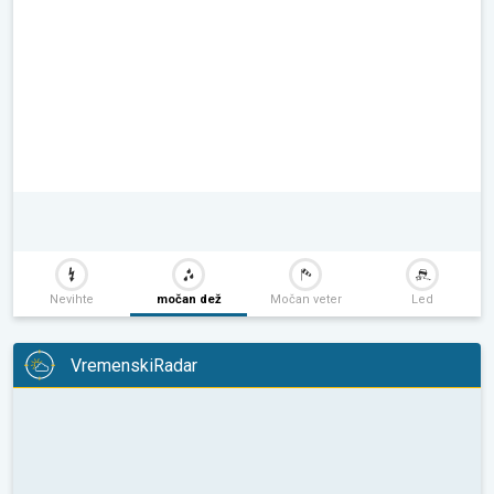
Nevihte
močan dež
Močan veter
Led
VremenskiRadar