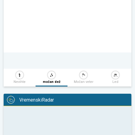
Nevihte
močan dež
Močan veter
Led
VremenskiRadar