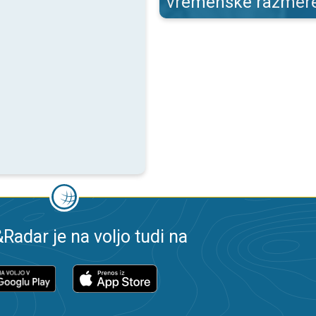
vremenske razmer
adar je na voljo tudi na