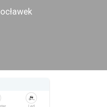
Włocławek
eter
Led