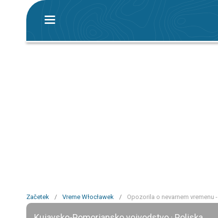
Začetek
/
Vreme Włocławek
/
Opozorila o nevarnem vremenu 
Kujavsko-Pomorjansko vojvodstvo · Poljska