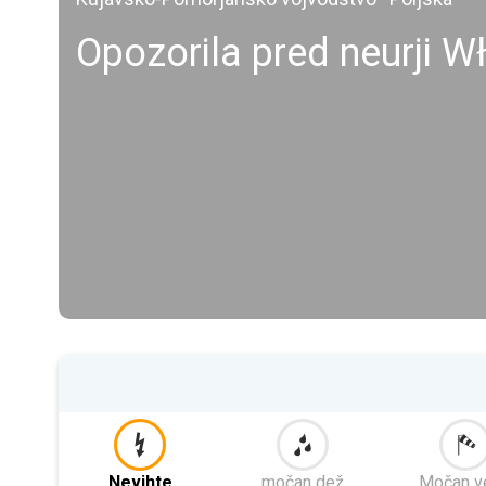
Opozorila pred neurji 
Nevihte
močan dež
Močan v