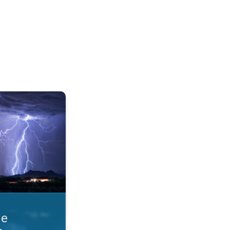
razmere. Obvestila o nevihti. . .
ne