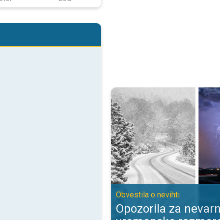
Opozorila za nevarne vremenske 
Obvestila o nevihti
Opozorila za nevar