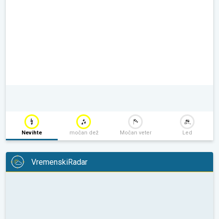
Nevihte
močan dež
Močan veter
Led
VremenskiRadar