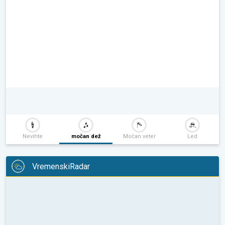
Nevihte
močan dež
Močan veter
Led
VremenskiRadar