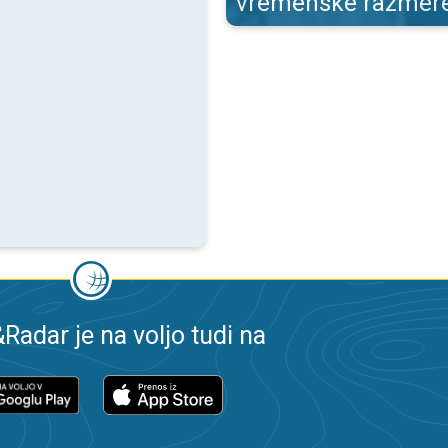
vremenske razmer
adar je na voljo tudi na