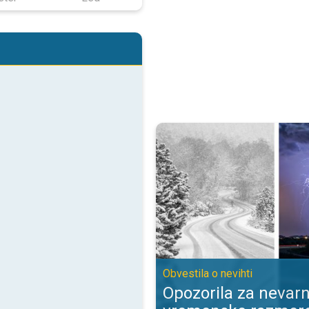
Opozorila za nevarne vremenske 
Obvestila o nevihti
Opozorila za nevar