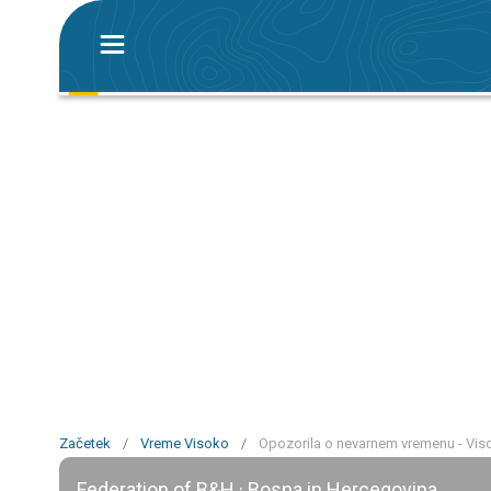
Začetek
/
Vreme Visoko
/
Opozorila o nevarnem vremenu - Vis
Federation of B&H · Bosna in Hercegovina