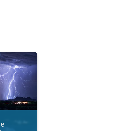
razmere. Obvestila o nevihti. . .
ne