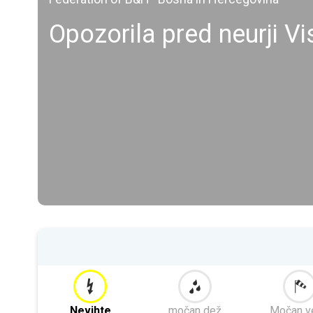
Opozorila pred neurji V
Nevihte
močan dež
Močan v