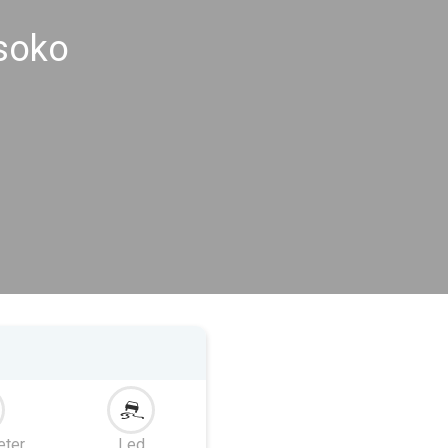
isoko
eter
Led