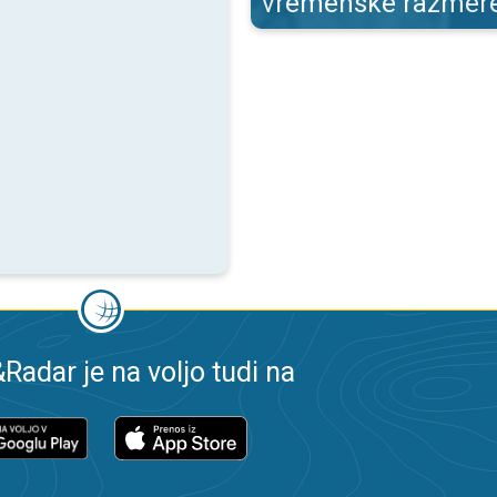
vremenske razmer
adar je na voljo tudi na