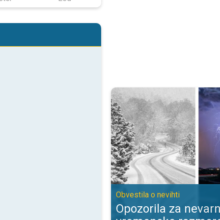
Opozorila za nevarne vremenske 
Obvestila o nevihti
Opozorila za nevar