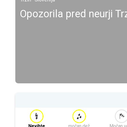
Opozorila pred neurji Tr
Nevihte
močan dež
Močan v