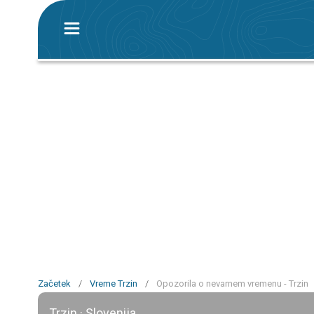
Začetek
/
Vreme Trzin
/
Opozorila o nevarnem vremenu - Trzin
Trzin · Slovenija