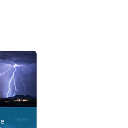
razmere. Obvestila o nevihti. . .
ne