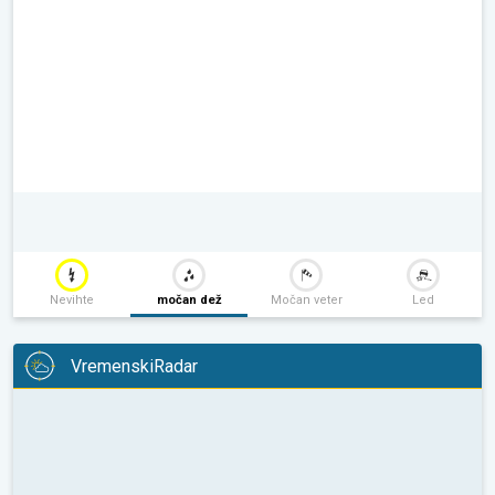
Nevihte
močan dež
Močan veter
Led
VremenskiRadar