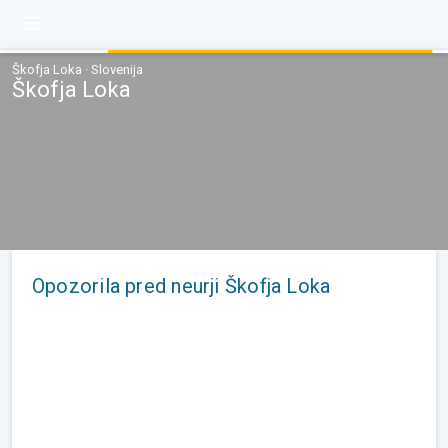
Škofja Loka · Slovenija
Škofja Loka
Opozorila pred neurji Škofja Loka