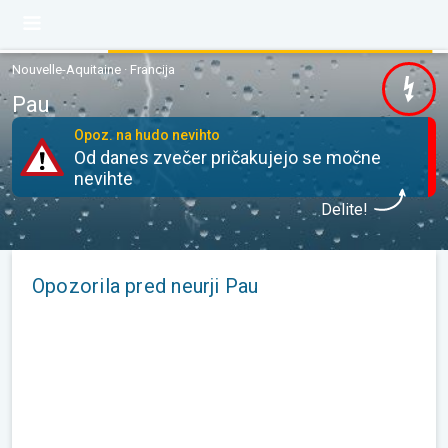
Nouvelle-Aquitaine · Francija
Pau
Opoz. na hudo nevihto
Od danes zvečer pričakujejo se močne
nevihte
Delite!
Opozorila pred neurji Pau