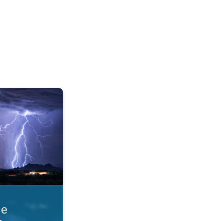
razmere. Obvestila o nevihti. . .
ne