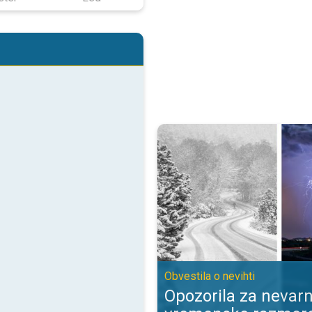
Opozorila za nevarne vremenske 
Obvestila o nevihti
Opozorila za nevar