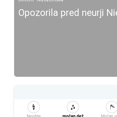
Opozorila pred neurji N
Nevihte
močan dež
Močan v