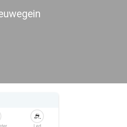
ieuwegein
eter
Led