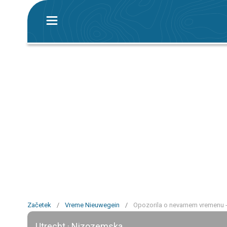
Začetek
/
Vreme Nieuwegein
/
Opozorila o nevarnem vremenu 
Utrecht · Nizozemska