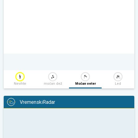
Nevihte
močan dež
Močan veter
Led
VremenskiRadar