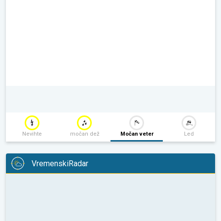
Nevihte
močan dež
Močan veter
Led
VremenskiRadar