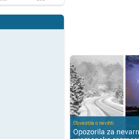
Opozorila za nevarne vremenske 
Obvestila o nevihti
Opozorila za nevar