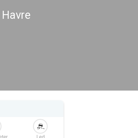
e Havre
eter
Led