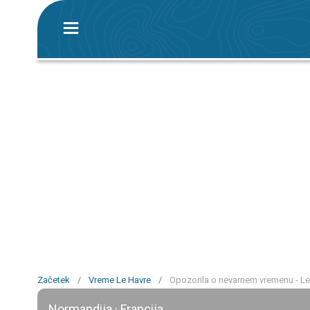
Začetek
/
Vreme Le Havre
/
Opozorila o nevarnem vremenu - Le
Normandija · Francija