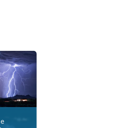
razmere. Obvestila o nevihti. . .
ne