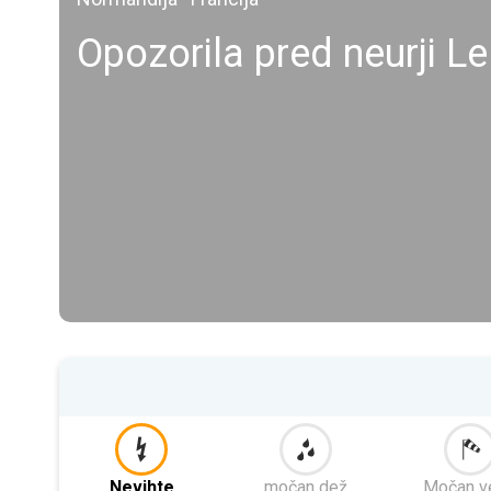
Opozorila pred neurji L
Nevihte
močan dež
Močan v