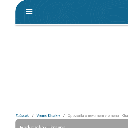
Začetek
/
Vreme Kharkiv
/
Opozorila o nevarnem vremenu - Kha
Harkovska · Ukrajina