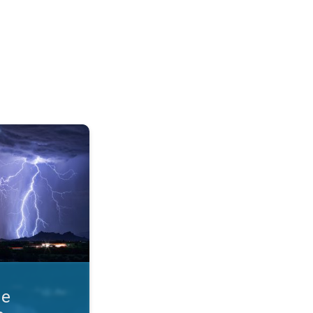
razmere. Obvestila o nevihti. . .
ne