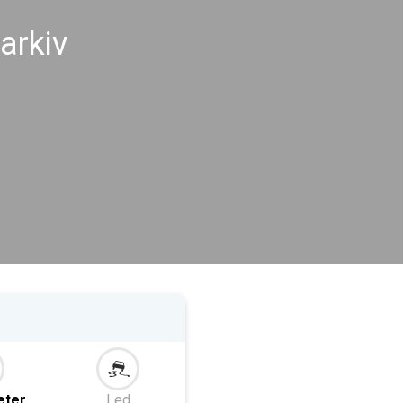
arkiv
eter
Led