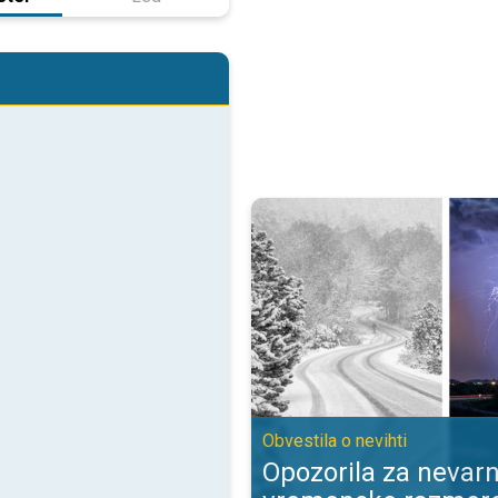
Opozorila za nevarne vremenske 
Obvestila o nevihti
Opozorila za nevar