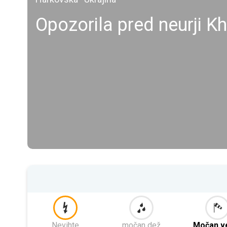
Opozorila pred neurji Kh
Nevihte
močan dež
Močan v