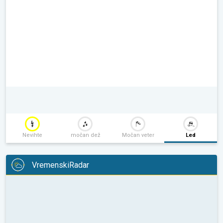
Nevihte
močan dež
Močan veter
Led
VremenskiRadar