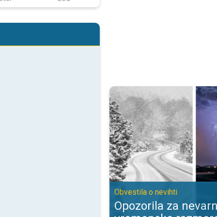
Opozorila za nevarne vremenske 
Obvestila o nevihti
Opozorila za nevar