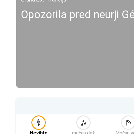
Opozorila pred neurji G
Nevihte
močan dež
Močan v