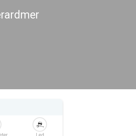
érardmer
eter
Led