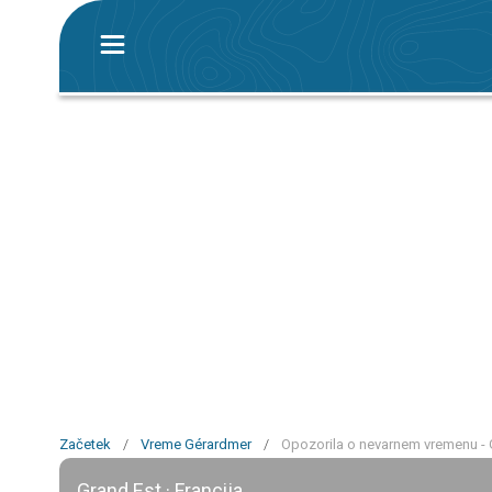
Začetek
/
Vreme Gérardmer
/
Opozorila o nevarnem vremenu -
Grand Est · Francija