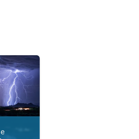
razmere. Obvestila o nevihti. . .
ne