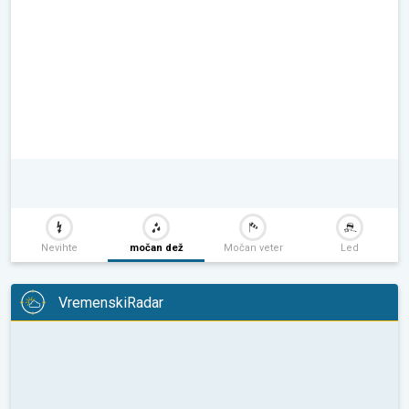
Nevihte
močan dež
Močan veter
Led
VremenskiRadar