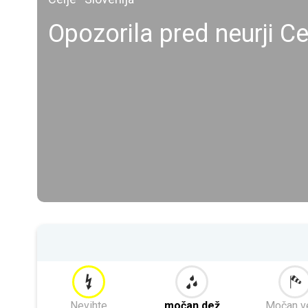
Opozorila pred neurji Ce
Nevihte
močan dež
Močan v