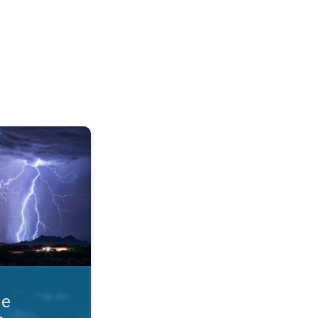
razmere. Obvestila o nevihti. . .
ne