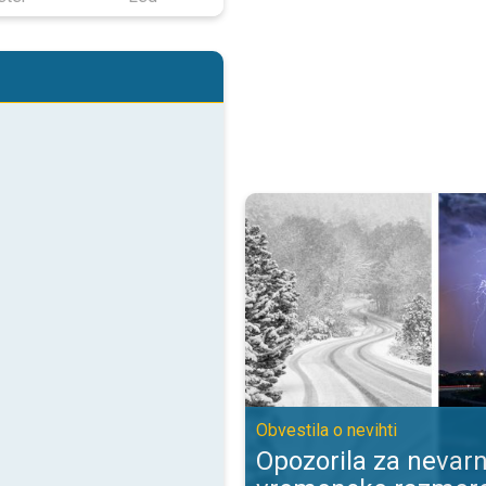
Opozorila za nevarne vremenske 
Obvestila o nevihti
Opozorila za nevar