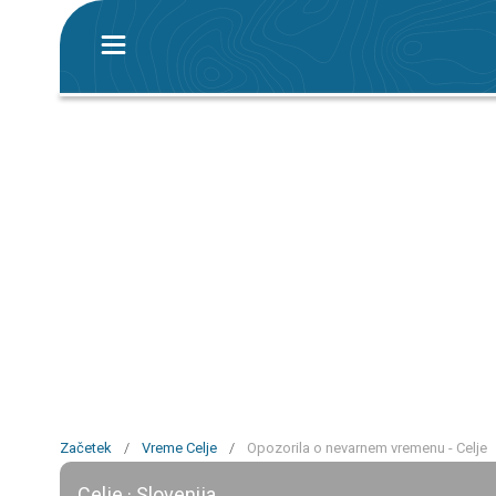
Začetek
/
Vreme Celje
/
Opozorila o nevarnem vremenu - Celje
Celje · Slovenija