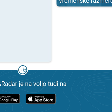
vremenske razmer
adar je na voljo tudi na