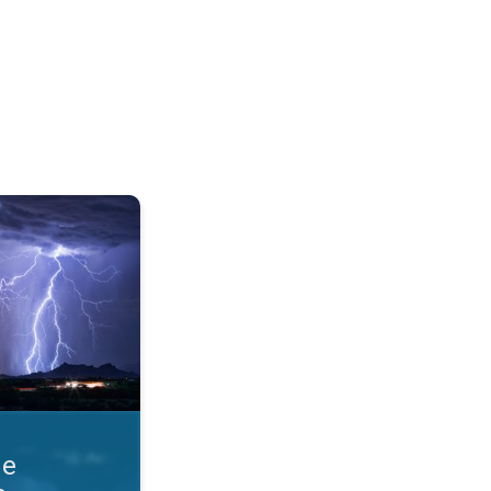
razmere. Obvestila o nevihti. . .
ne