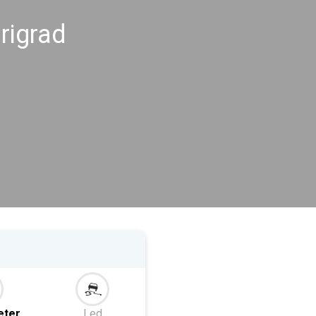
rigrad
eter
Led