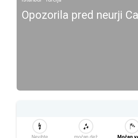
Opozorila pred neurji Ca
Nevihte
močan dež
Močan v