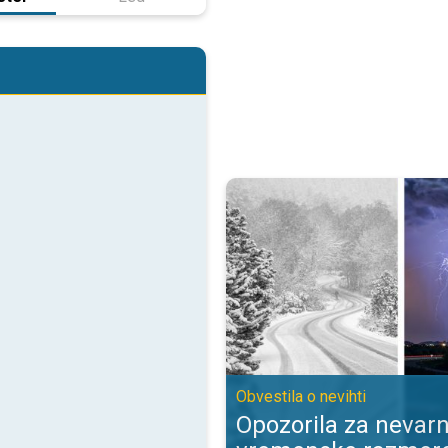
Opozorila za nevarne vremenske 
Obvestila o nevihti
Opozorila za nevar