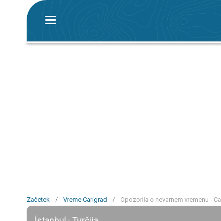
Začetek
/
Vreme Carigrad
/
Opozorila o nevarnem vremenu - Ca
İstanbul · Turčija