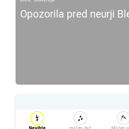
Opozorila pred neurji Bl
Nevihte
močan dež
Močan v