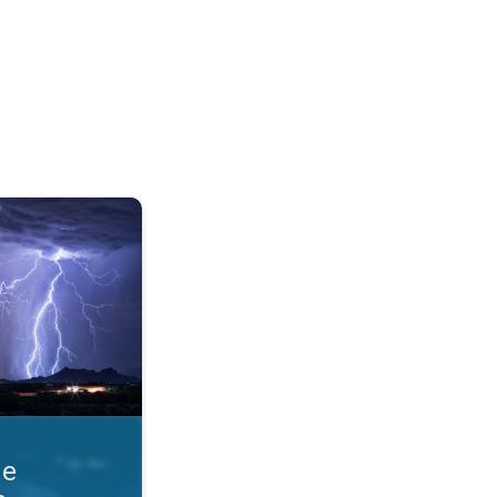
razmere. Obvestila o nevihti. . .
ne