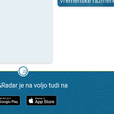
vremenske razmer
adar je na voljo tudi na