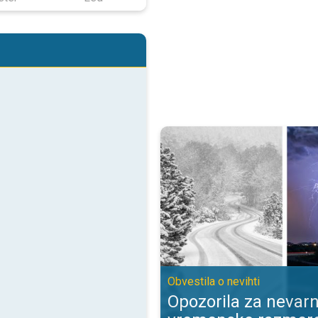
Opozorila za nevarne vremenske 
Obvestila o nevihti
Opozorila za nevar