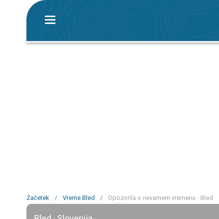
Začetek
/
Vreme Bled
/
Opozorila o nevarnem vremenu - Bled
Bled · Slovenija