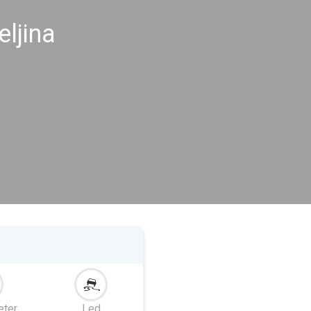
eljina
eter
Led