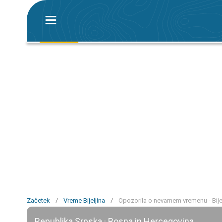
Začetek
/
Vreme Bijeljina
/
Opozorila o nevarnem vremenu - Bije
Republika Srpska · Bosna in Hercegovina