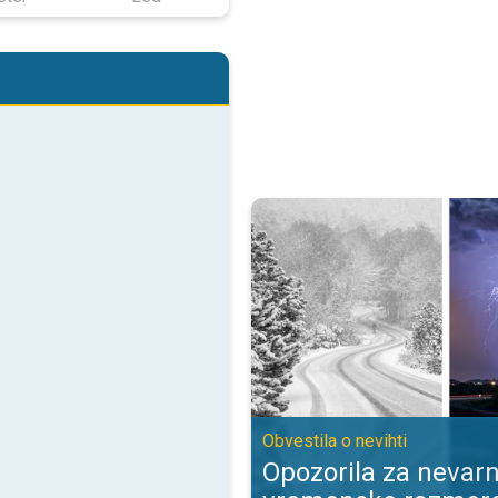
Opozorila za nevarne vremenske 
Obvestila o nevihti
Opozorila za nevar