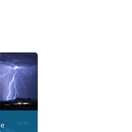
razmere. Obvestila o nevihti. . .
ne