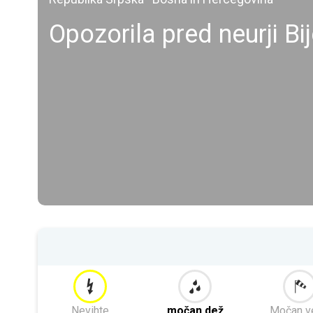
Opozorila pred neurji Bij
Nevihte
močan dež
Močan v