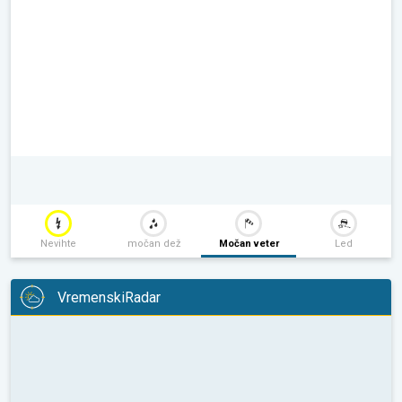
Nevihte
močan dež
Močan veter
Led
VremenskiRadar