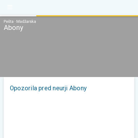
Pešta · Madžarska
Abony
Opozorila pred neurji Abony