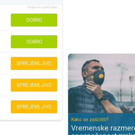
European Air Quality Index
DOBRO
DOBRO
Vremenske razmere in onesnaženo
SPREJEMLJIVO
SPREJEMLJIVO
SPREJEMLJIVO
Kako se zaščititi?
Vremenske razmere