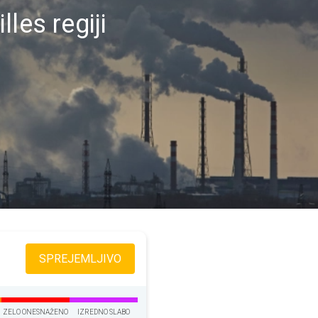
les regiji
SPREJEMLJIVO
ZELO ONESNAŽENO
IZREDNO SLABO