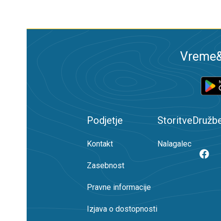
Vreme&R
Podjetje
Storitve
Družb
Kontakt
Nalagalec
Zasebnost
Pravne informacije
Izjava o dostopnosti