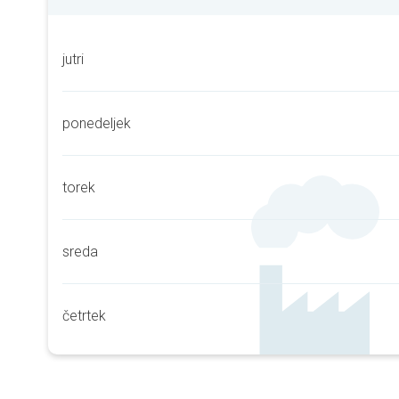
jutri
ponedeljek
torek
sreda
četrtek