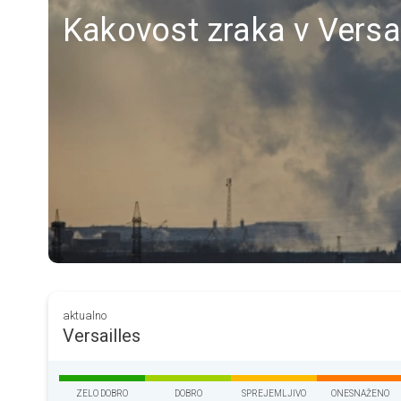
Kakovost zraka v Versail
aktualno
Versailles
ZELO DOBRO
DOBRO
SPREJEMLJIVO
ONESNAŽENO