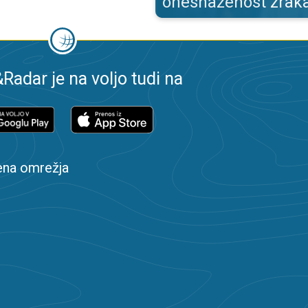
onesnaženost zrak
adar je na voljo tudi na
ena omrežja