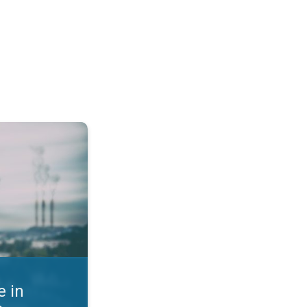
st zraka. Kako se zaščititi?. . .
 in