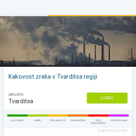
Kakovost zraka v Tvarditsa regiji
aktualno
DOBRO
Tvarditsa
ZELO DOBRO
DOBRO
SPREJEMLJIVO
ONESNAŽENO
ZELO
IZREDNO SLABO
ONESNAŽENO
European Air Quality Index