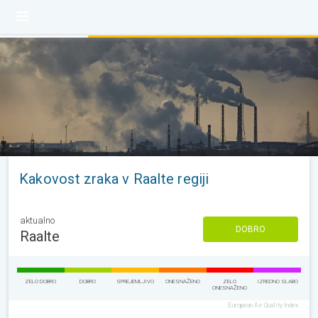
Kakovost zraka v Raalte regiji
aktualno
DOBRO
Raalte
ZELO DOBRO
DOBRO
SPREJEMLJIVO
ONESNAŽENO
ZELO
IZREDNO SLABO
ONESNAŽENO
European Air Quality Index