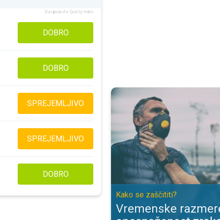
European Air Quality Index
DOBRO
DOBRO
Vremenske razmere in onesnaženo
SPREJEMLJIVO
SPREJEMLJIVO
DOBRO
Kako se zaščititi?
Vremenske razmere