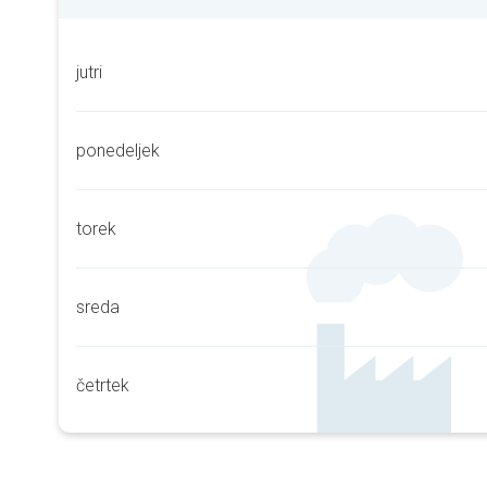
jutri
ponedeljek
torek
sreda
četrtek