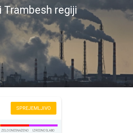
 Trambesh regiji
SPREJEMLJIVO
ZELO ONESNAŽENO
IZREDNO SLABO