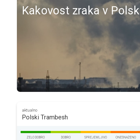
Kakovost zraka v Polski
aktualno
Polski Trambesh
ZELO DOBRO
DOBRO
SPREJEMLJIVO
ONESNAŽENO