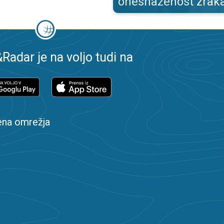
onesnaženost zrak
adar je na voljo tudi na
ena omrežja