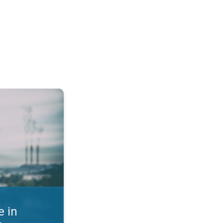
st zraka. Kako se zaščititi?. . .
 in