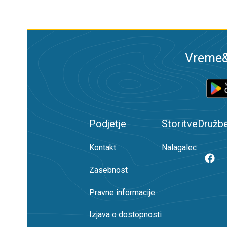
Vreme&R
Podjetje
Storitve
Družb
Kontakt
Nalagalec
Zasebnost
Pravne informacije
Izjava o dostopnosti