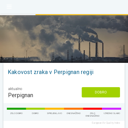
Kakovost zraka v Perpignan regiji
aktualno
DOBRO
Perpignan
ZELO DOBRO
DOBRO
SPREJEMLJIVO
ONESNAŽENO
ZELO
IZREDNO SLABO
ONESNAŽENO
European Air Quality Index