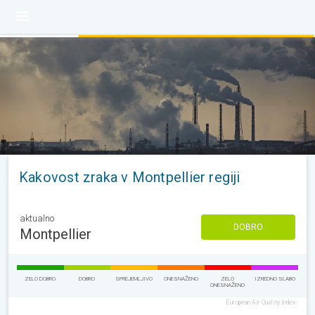
Kakovost zraka v Montpellier regiji
aktualno
DOBRO
Montpellier
ZELO DOBRO
DOBRO
SPREJEMLJIVO
ONESNAŽENO
ZELO
IZREDNO SLABO
ONESNAŽENO
European Air Quality Index