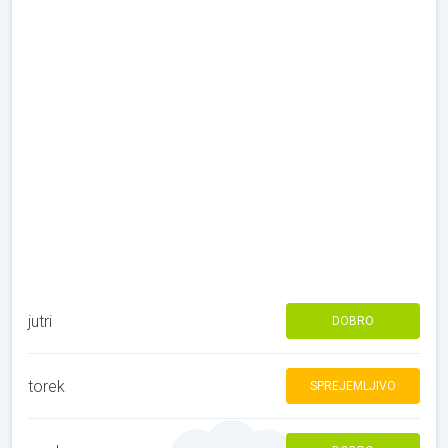
jutri
DOBRO
torek
SPREJEMLJIVO