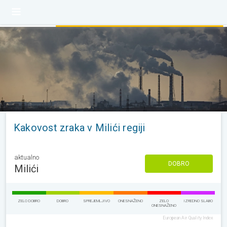
Kakovost zraka v Milići regiji
aktualno
DOBRO
Milići
ZELO DOBRO
DOBRO
SPREJEMLJIVO
ONESNAŽENO
ZELO
IZREDNO SLABO
ONESNAŽENO
European Air Quality Index