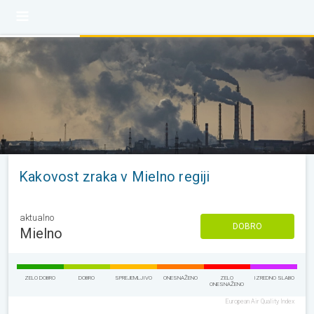
Kakovost zraka v Mielno regiji
aktualno
DOBRO
Mielno
ZELO DOBRO
DOBRO
SPREJEMLJIVO
ONESNAŽENO
ZELO
IZREDNO SLABO
ONESNAŽENO
European Air Quality Index