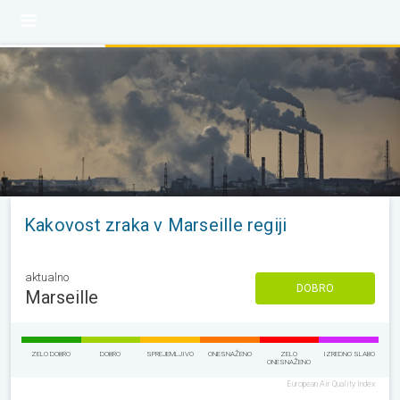
Kakovost zraka v Marseille regiji
aktualno
DOBRO
Marseille
ZELO DOBRO
DOBRO
SPREJEMLJIVO
ONESNAŽENO
ZELO
IZREDNO SLABO
ONESNAŽENO
European Air Quality Index