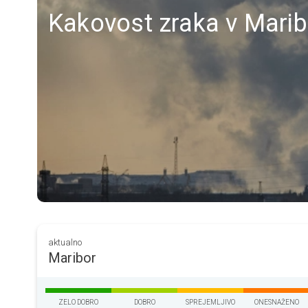
Kakovost zraka v Maribo
aktualno
Maribor
ZELO DOBRO
DOBRO
SPREJEMLJIVO
ONESNAŽENO