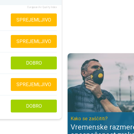
European Air Quality Index
SPREJEMLJIVO
SPREJEMLJIVO
Vremenske razmere in onesnaženo
DOBRO
SPREJEMLJIVO
DOBRO
Kako se zaščititi?
Vremenske razmere