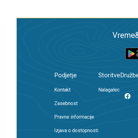
Vreme&R
Podjetje
Storitve
Družb
Kontakt
Nalagalec
Zasebnost
Pravne informacije
Izjava o dostopnosti