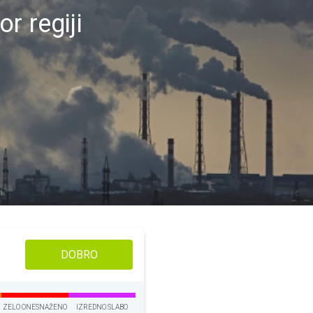
r regiji
DOBRO
ZELO ONESNAŽENO
IZREDNO SLABO