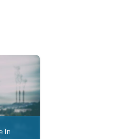
st zraka. Kako se zaščititi?. . .
 in