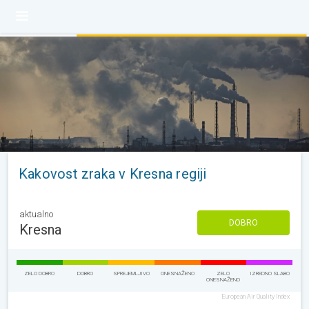
Kakovost zraka v Kresna regiji
aktualno
DOBRO
Kresna
ZELO DOBRO
DOBRO
SPREJEMLJIVO
ONESNAŽENO
ZELO
IZREDNO SLABO
ONESNAŽENO
European Air Quality Index