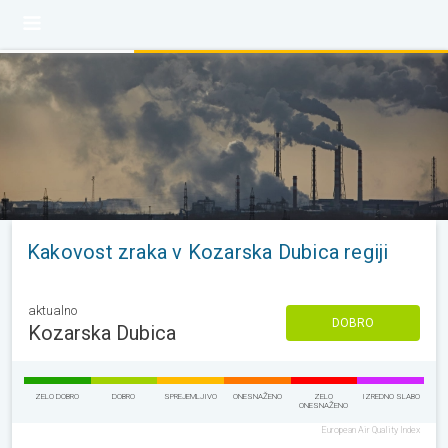
Kakovost zraka v Kozarska Dubica regiji
aktualno
DOBRO
Kozarska Dubica
ZELO DOBRO
DOBRO
SPREJEMLJIVO
ONESNAŽENO
ZELO
IZREDNO SLABO
ONESNAŽENO
European Air Quality Index