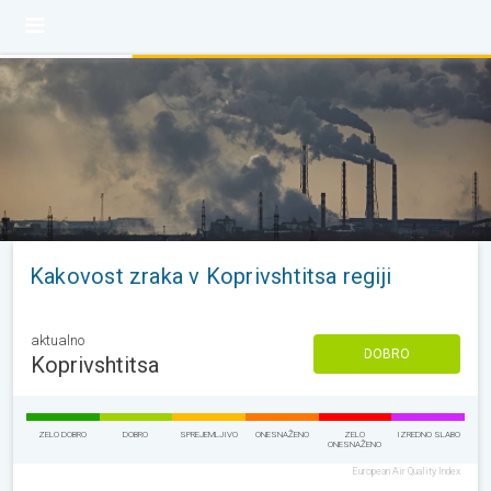
Kakovost zraka v Koprivshtitsa regiji
aktualno
DOBRO
Koprivshtitsa
ZELO DOBRO
DOBRO
SPREJEMLJIVO
ONESNAŽENO
ZELO
IZREDNO SLABO
ONESNAŽENO
European Air Quality Index