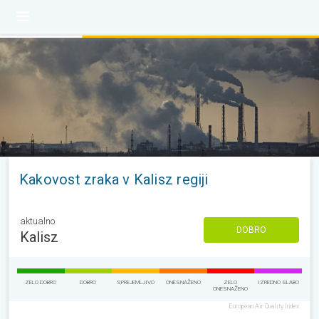
Kakovost zraka v Kalisz regiji
aktualno
DOBRO
Kalisz
ZELO DOBRO
DOBRO
SPREJEMLJIVO
ONESNAŽENO
ZELO
IZREDNO SLABO
ONESNAŽENO
European Air Quality Index