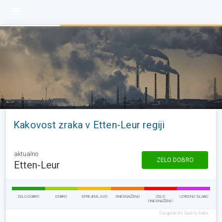
Kakovost zraka v Etten-Leur regiji
aktualno
ZELO DOBRO
Etten-Leur
ZELO DOBRO
DOBRO
SPREJEMLJIVO
ONESNAŽENO
ZELO
IZREDNO SLABO
ONESNAŽENO
European Air Quality Index