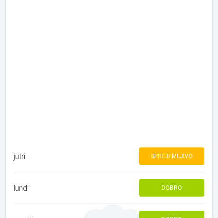
jutri
SPREJEMLJIVO
lundi
DOBRO