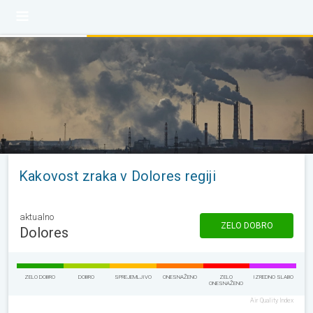
Kakovost zraka v Dolores regiji
aktualno
ZELO DOBRO
Dolores
ZELO DOBRO
DOBRO
SPREJEMLJIVO
ONESNAŽENO
ZELO
IZREDNO SLABO
ONESNAŽENO
Air Quality Index