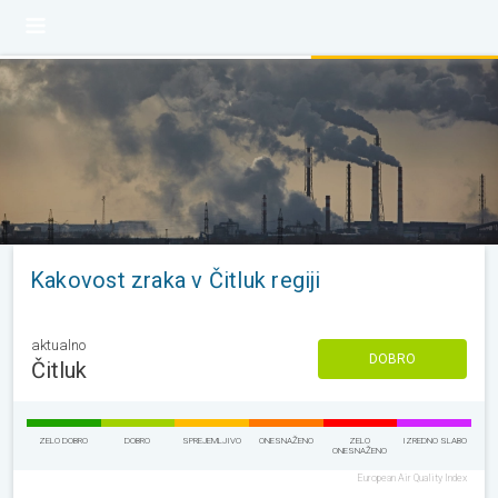
Kakovost zraka v Čitluk regiji
aktualno
DOBRO
Čitluk
ZELO DOBRO
DOBRO
SPREJEMLJIVO
ONESNAŽENO
ZELO
IZREDNO SLABO
ONESNAŽENO
European Air Quality Index