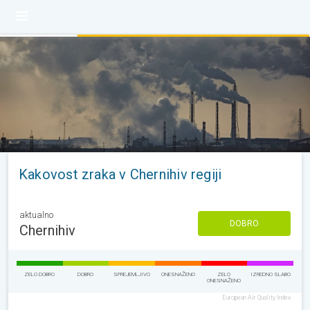
Kakovost zraka v Chernihiv regiji
aktualno
DOBRO
Chernihiv
ZELO DOBRO
DOBRO
SPREJEMLJIVO
ONESNAŽENO
ZELO
IZREDNO SLABO
ONESNAŽENO
European Air Quality Index