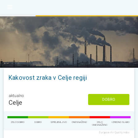
Kakovost zraka v Celje regiji
aktualno
DOBRO
Celje
ZELO DOBRO
DOBRO
SPREJEMLJIVO
ONESNAŽENO
ZELO
IZREDNO SLABO
ONESNAŽENO
European Air Quality Index